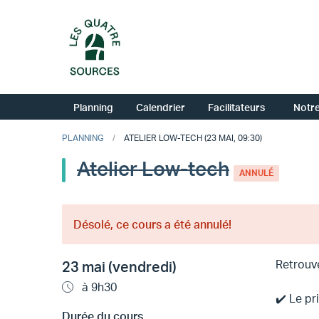
Planning
Calendrier
Facilitateurs
Notre
PLANNING
ATELIER LOW-TECH (23 MAI, 09:30)
Atelier Low-tech
ANNULÉ
Désolé, ce cours a été annulé!
Retrouv
23 mai (vendredi)
à 9h30
✔️ Le pr
Durée du cours